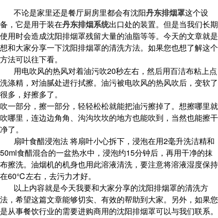
不论是家里还是餐厅厨房里都会有沈阳
丹东排烟罩
这个设
备，它是用于装在
丹东排烟系统
出口处的装置。但是当我们长期
使用时会造成沈阳排烟罩残留大量的油脂等等。今天的文章就是
想和大家分享一下沈阳排烟罩的清洗方法。如果您也想了解这个
方法可以往下看。
用电吹风的热风对着油污吹20秒左右，然后用百洁布粘上点
洗涤精，对油腻处进行拭擦。油污被电吹风的热风吹后，变软了
很多，好擦多了。
吹一部分，擦一部分，轻轻松松就能把油污擦掉了。想擦哪里就
吹哪里，连边边角角、沟沟坎坎的地方也能吹到，当然也能擦干
净了。
扇叶食醋浸泡法 将扇叶小心拆下，浸泡在用2毫升洗洁精和
50ml食醋混合的一盆热水中，浸泡约15分钟后，再用干净的抹
布擦洗。油烟机的机身也用此溶液清洗，要注意将溶液湿度保持
在60℃左右，去污力才好。
以上内容就是今天我要和大家分享的沈阳排烟罩的清洗方
法，希望这篇文章能够切实、有效的帮助到大家。另外，如果您
是从事餐饮行业的需要进购商用的沈阳排烟罩可以与我们联系。